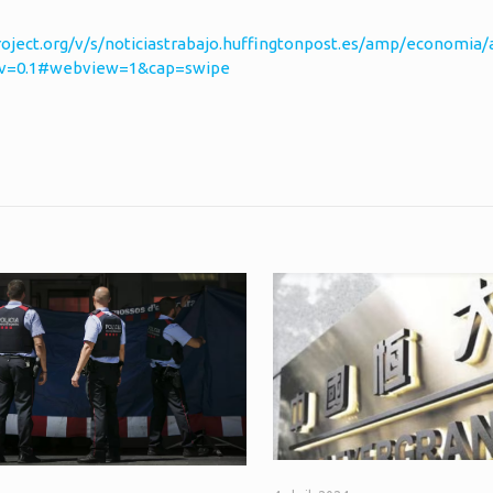
roject.org/v/s/noticiastrabajo.huffingtonpost.es/amp/economia/a
js_v=0.1#webview=1&cap=swipe