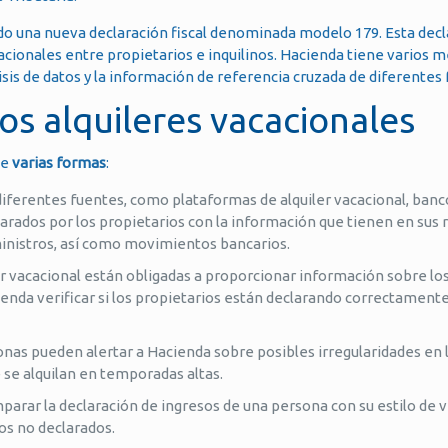
ido una nueva declaración fiscal denominada modelo 179. Esta dec
cacionales entre propietarios e inquilinos. Hacienda tiene varios 
lisis de datos y la información de referencia cruzada de diferentes
s alquileres vacacionales
de
varias formas
:
diferentes fuentes, como plataformas de alquiler vacacional, banco
arados por los propietarios con la información que tienen en sus r
ministros, así como movimientos bancarios.
ler vacacional están obligadas a proporcionar información sobre los
ienda verificar si los propietarios están declarando correctament
sonas pueden alertar a Hacienda sobre posibles irregularidades en l
se alquilan en temporadas altas.
mparar la declaración de ingresos de una persona con su estilo de v
os no declarados.