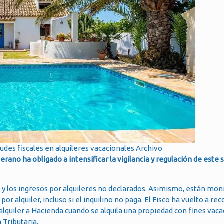
audes fiscales en alquileres vacacionales Archivo
rano ha obligado a intensificar la vigilancia y regulación de este 
s
y los ingresos por alquileres no declarados. Asimismo, están mo
r alquiler, incluso si el inquilino no paga. El Fisco ha vuelto a rec
lquiler a Hacienda cuando se alquila una propiedad con fines vaca
 Tributaria.