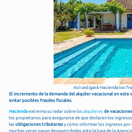
Así castigará Hacienda los fr
El incremento de la demanda del alquiler vacacional en este ve
evitar posibles fraudes fiscales.
Hacienda
extrema su radar sobre los
alquileres
de vacacione
los propietarios para asegurarse de que declaren los ingresos po
las
obligaciones tributarias
y cómo informar los ingresos por a
muchas veces pasan desapercibidas ante la lupa de la Agencia