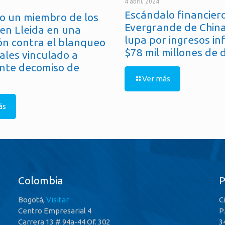
4 abril, 2024
Escándalo financiero
o un miembro de los
Evergrande de China
en Lleida en una
lupa por ingresos in
ón contra el blanqueo
$78 mil millones de 
ales vinculado a
nte decomiso de
Ver más
ás
Colombia
Bogotá,
Visitar
C
Centro Empresarial 4
P
Carrera 13 # 94a-44 Of. 302
3