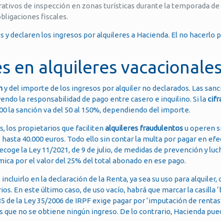
rativos de inspección en zonas turísticas durante la temporada de
bligaciones fiscales.
s y declaren los ingresos por alquileres a Hacienda. El no hacerlo 
s en alquileres vacacionale
n
y del importe de los ingresos por alquiler no declarados. Las sa
endo la responsabilidad de pago entre casero e inquilino. Si la
cifr
.000 la sanción va del 50 al 150%, dependiendo del importe.
, los propietarios que faciliten
alquileres fraudulentos
u operen si
asta 40.000 euros. Todo ello sin contar la multa por pagar en efe
ecoge la Ley 11/2021, de 9 de julio, de medidas de prevención y luc
mica por el valor del 25% del total abonado en ese pago.
 incluirlo en la declaración de la Renta, ya sea su uso para alquiler,
ios. En este último caso, de uso vacío, habrá que marcar la casilla 
85 de la Ley 35/2006 de IRPF exige pagar por ‘imputación de rentas
as que no se obtiene ningún ingreso. De lo contrario, Hacienda pue