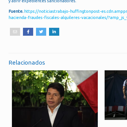
y abrir expedientes sancionadores.
Fuente.
https://noticiastrabajo-huffingtonpost-es.cdn.ampp
hacienda-fraudes-fiscales-alquileres-vacacionales/?amp_
Relacionados