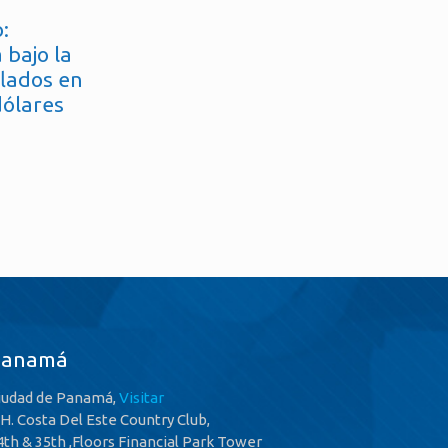
:
 bajo la
flados en
dólares
Panamá
iudad de Panamá,
Visitar
.H. Costa Del Este Country Club,
4th & 35th ,Floors Financial Park Tower