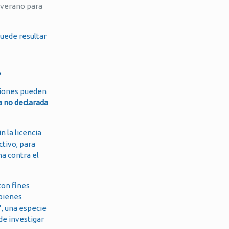
 verano para
puede resultar
s
nciones pueden
a no declarada
n la licencia
ctivo, para
ha contra el
 con fines
‘bienes
’, una especie
de investigar