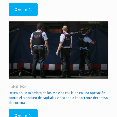
Ver más
4 abril, 2024
Detenido un miembro de los Mossos en Lleida en una operación
contra el blanqueo de capitales vinculado a importante decomiso
de cocaína
Ver más