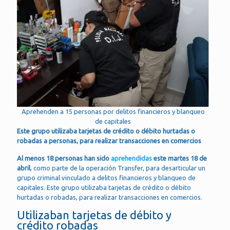
Aprehenden a 15 personas por delitos financieros y blanqueo
de capitales
Este grupo utilizaba tarjetas de crédito o débito hurtadas o
robadas a personas, para realizar transacciones en comercios
Al menos 18 personas han sido
aprehendidas
este martes 18 de
abril
, como parte de la operación Transfer, para desarticular un
grupo criminal vinculado a delitos financieros y blanqueo de
capitales. Este grupo utilizaba tarjetas de crédito o débito
hurtadas o robadas, para realizar transacciones en comercios.
Utilizaban tarjetas de débito y
crédito robadas