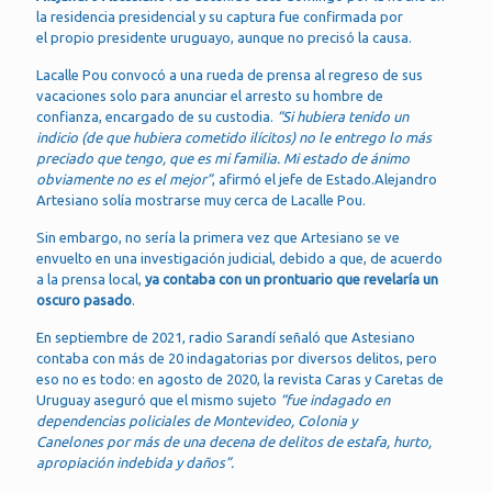
la residencia presidencial y su captura fue confirmada por
el propio presidente uruguayo, aunque no precisó la causa.
Lacalle Pou convocó a una rueda de prensa al regreso de sus
vacaciones solo para anunciar el arresto su hombre de
confianza, encargado de su custodia.
“Si hubiera tenido un
indicio (de que hubiera cometido ilícitos) no le entrego lo más
preciado que tengo, que es mi familia. Mi estado de ánimo
obviamente no es el mejor”
, afirmó el jefe de Estado.Alejandro
Artesiano solía mostrarse muy cerca de Lacalle Pou.
Sin embargo, no sería la primera vez que Artesiano se ve
envuelto en una investigación judicial, debido a que, de acuerdo
a la prensa local,
ya contaba con un prontuario que revelaría un
oscuro pasado
.
En septiembre de 2021, radio Sarandí señaló que Astesiano
contaba con más de 20 indagatorias por diversos delitos, pero
eso no es todo: en agosto de 2020, la revista Caras y Caretas de
Uruguay aseguró que el mismo sujeto
“fue indagado en
dependencias policiales de Montevideo, Colonia y
Canelones por más de una decena de delitos de estafa, hurto,
apropiación indebida y daños”.