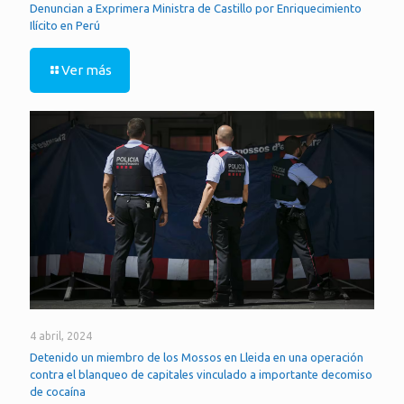
Denuncian a Exprimera Ministra de Castillo por Enriquecimiento
Ilícito en Perú
Ver más
4 abril, 2024
Detenido un miembro de los Mossos en Lleida en una operación
contra el blanqueo de capitales vinculado a importante decomiso
de cocaína