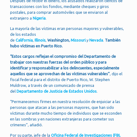
Después de recibir el dinero, los acusados realizaron cientos de
transacciones con los fondos, mediante cheques y giros
postales, para comprar automóviles que se enviaron al
extranjero a
Nigeria
.
La mayoría de las víctimas eran personas mayores y vulnerables,
de los estados
de
California
,
Illinois
,
Washington,
Missouri
.y
Nevada
.
También
hubo víctimas en Puerto Rico.
“Estos cargos reflejan el compromiso del Departamento de
trabajar con nuestras fuerzas del orden público y para
identificar y responsabilizar a los delincuentes, especialmente
aquellos que se aprovechan de las víctimas vulnerables”
, dijo el
fiscal federal para el distrito de Puerto Rico, W. Stephen
Muldrow, a través de un comunicado de prensa
del
Departamento de Justicia de Estados Unidos
.
“Permanecemos firmes en nuestra resolución de enjuiciar a las
personas que atacan a las personas mayores, que han sido
víctimas durante mucho tiempo de individuos que se esconden
en las sombras y en naciones extranjeras para cometer sus
crímenes”, añadió.
Por su parte, jefe de la
Oficina Federal de Investigaciones (FBI,