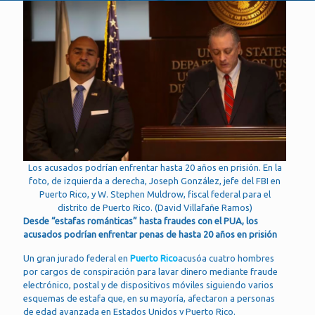
Los acusados podrían enfrentar hasta 20 años en prisión. En la
foto, de izquierda a derecha, Joseph González, jefe del FBI en
Puerto Rico, y W. Stephen Muldrow, fiscal federal para el
distrito de Puerto Rico. (David Villafañe Ramos)
Desde “estafas románticas” hasta fraudes con el PUA, los
acusados podrían enfrentar penas de hasta 20 años en prisión
Un gran jurado federal en
Puerto Rico
acusóa cuatro hombres
por cargos de conspiración para lavar dinero mediante fraude
electrónico, postal y de dispositivos móviles siguiendo varios
esquemas de estafa que, en su mayoría, afectaron a personas
de edad avanzada en Estados Unidos y Puerto Rico.