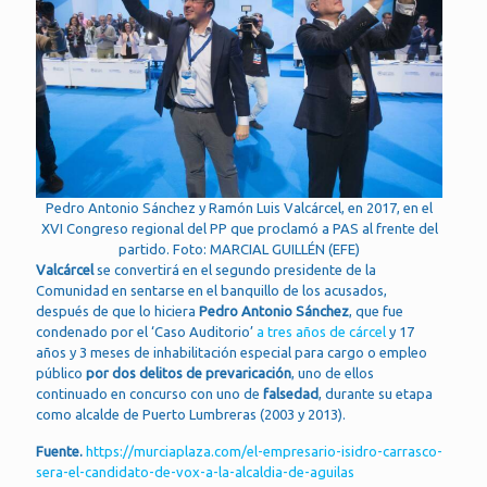
Pedro Antonio Sánchez y Ramón Luis Valcárcel, en 2017, en el
XVI Congreso regional del PP que proclamó a PAS al frente del
partido. Foto: MARCIAL GUILLÉN (EFE)
Valcárcel
se convertirá en el segundo presidente de la
Comunidad en sentarse en el banquillo de los acusados,
después de que lo hiciera
Pedro Antonio Sánchez
, que fue
condenado por el ‘Caso Auditorio’
a tres años de cárcel
y 17
años y 3 meses de inhabilitación especial para cargo o empleo
público
por dos delitos de prevaricación
, uno de ellos
continuado en concurso con uno de
falsedad
, durante su etapa
como alcalde de Puerto Lumbreras (2003 y 2013).
Fuente.
https://murciaplaza.com/el-empresario-isidro-carrasco-
sera-el-candidato-de-vox-a-la-alcaldia-de-aguilas