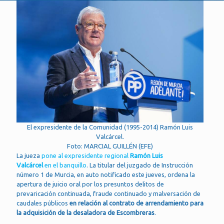
El expresidente de la Comunidad (1995-2014) Ramón Luis
Valcárcel.
Foto: MARCIAL GUILLÉN (EFE)
La jueza
pone al expresidente regional
Ramón Luis
Valcárcel
en el banquillo
. La titular del juzgado de Instrucción
número 1 de Murcia, en auto notificado este jueves, ordena la
apertura de juicio oral por los presuntos delitos de
prevaricación continuada, fraude continuado y malversación de
caudales públicos
en relación al contrato de arrendamiento para
la adquisición de la desaladora de Escombreras
.