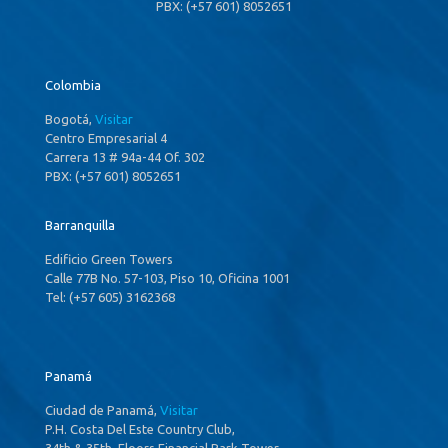
PBX: (+57 601) 8052651
Colombia
Bogotá,
Visitar
Centro Empresarial 4
Carrera 13 # 94a-44 Of. 302
PBX: (+57 601) 8052651
Barranquilla
Edificio Green Towers
Calle 77B No. 57-103, Piso 10, Oficina 1001
Tel: (+57 605) 3162368
Panamá
Ciudad de Panamá,
Visitar
P.H. Costa Del Este Country Club,
34th & 35th ,Floors Financial Park Tower