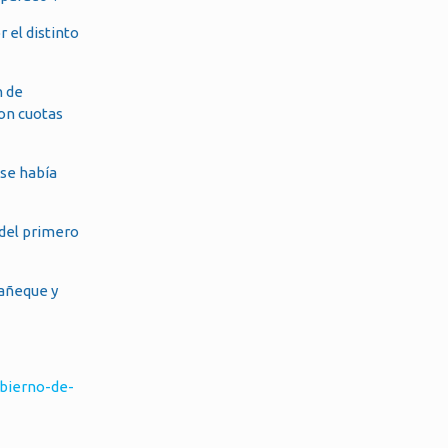
 el distinto
n de
con cuotas
 se había
 del primero
Cañeque y
bierno-de-