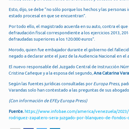
Esto, dijo, se debe “no sólo porque los hechos y las personas 
estado procesal en que se encuentran”.
Por todo ello, el magistrado acuerda en su auto, contra el que
defraudación fiscal correspondiente a los ejercicios 2013, 201
defraudadas superiores a los 120.000 euros”.
Morodo, quien fue embajador durante el gobierno del falleci
negado a declarar ante el juez de la Audiencia Nacional en el 
El nuevo responsable del Juzgado Central de Instrucción Númer
Cristina Cañeque y a la esposa del segundo,
Ana Catarina Var
Según las fuentes jurídicas consultadas por
Europa Press
, pad
Varandas solo han contestado a las preguntas de sus abogado
(Con información de EFEy Europa Press)
Fuente.
https://www.infobae.com/america/venezuela/2023/
rodriguez-zapatero-sera-juzgado-por-blanqueo-de-fondos-