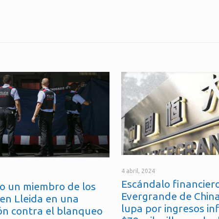
4 abril, 2024
Escándalo financiero
o un miembro de los
Evergrande de China
en Lleida en una
lupa por ingresos in
ón contra el blanqueo