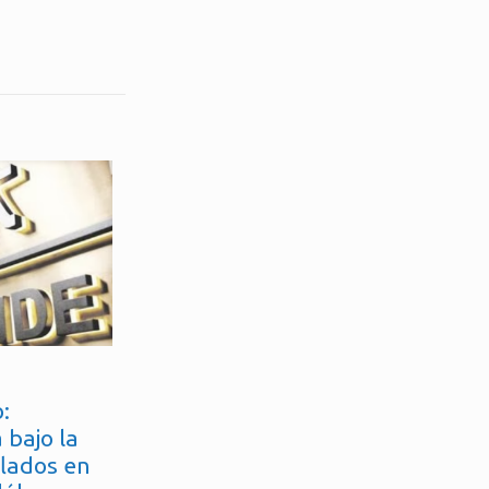
:
 bajo la
flados en