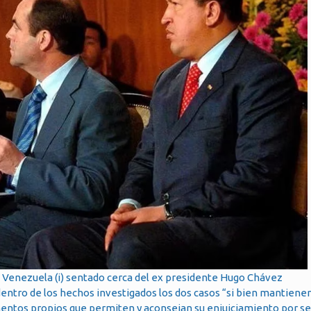
Venezuela (i) sentado cerca del ex presidente Hugo Chávez
 dentro de los hechos investigados los dos casos “si bien mantien
mentos propios que permiten y aconsejan su enjuiciamiento por s