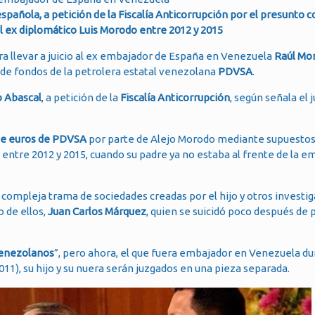
spañola, a petición de la Fiscalía Anticorrupción por el presunto c
del ex diplomático Luis Morodo entre 2012 y 2015
ara llevar a juicio al ex embajador de España en Venezuela
Raúl Mo
 de fondos de la petrolera estatal venezolana
PDVSA
.
o Abascal
, a petición de la
Fiscalía Anticorrupción
, según señala el 
 de euros de PDVSA
por parte de Alejo Morodo mediante supuestos
a entre 2012 y 2015, cuando su padre ya no estaba al frente de la 
mpleja trama de sociedades creadas por el hijo y otros investig
o de ellos,
Juan Carlos Márquez
, quien se suicidó poco después de 
enezolanos
”, pero ahora, el que fuera embajador en Venezuela du
11), su hijo y su nuera serán juzgados en una pieza separada.