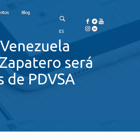
entos
Blog
ES
 Venezuela
 Zapatero será
os de PDVSA