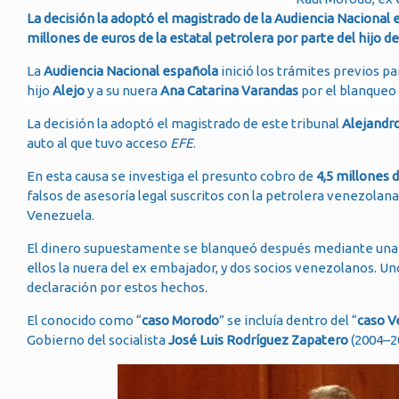
La decisión la adoptó el magistrado de la Audiencia Nacional e
millones de euros de la estatal petrolera por parte del hijo 
La
Audiencia Nacional española
inició los trámites previos p
hijo
Alejo
y a su nuera
Ana Catarina Varandas
por el blanqueo
La decisión la adoptó el magistrado de este tribunal
Alejandr
auto al que tuvo acceso
EFE
.
En esta causa se investiga el presunto cobro de
4,5 millones
falsos de asesoría legal suscritos con la petrolera venezolan
Venezuela.
El dinero supuestamente se blanqueó después mediante una co
ellos la nuera del ex embajador, y dos socios venezolanos. Un
declaración por estos hechos.
El conocido como “
caso Morodo
” se incluía dentro del “
caso V
Gobierno del socialista
José Luis Rodríguez Zapatero
(2004–20