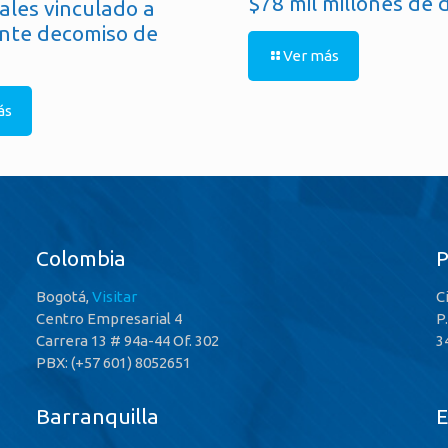
$78 mil millones de 
ales vinculado a
nte decomiso de
Ver más
ás
Colombia
Bogotá,
Visitar
C
Centro Empresarial 4
P
Carrera 13 # 94a-44 Of. 302
3
PBX: (+57 601) 8052651
Barranquilla
E