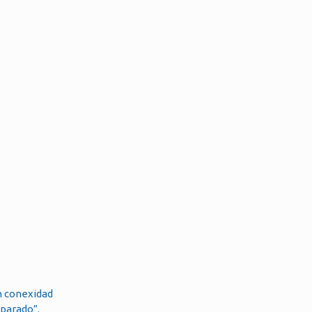
en conexidad
eparado”.