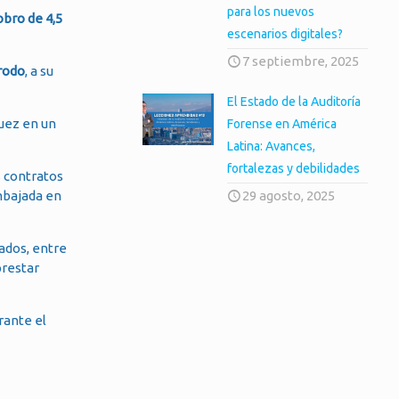
para los nuevos
obro de 4,5
escenarios digitales?
7 septiembre, 2025
rodo
, a su
El Estado de la Auditoría
juez en un
Forense en América
Latina: Avances,
fortalezas y debilidades
 contratos
embajada en
29 agosto, 2025
ados, entre
prestar
rante el