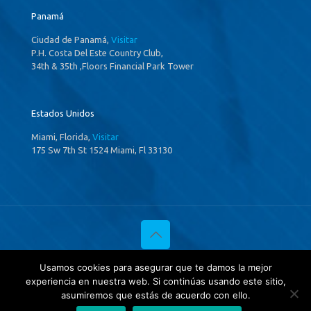
Panamá
Ciudad de Panamá,
Visitar
P.H. Costa Del Este Country Club,
34th & 35th ,Floors Financial Park Tower
Estados Unidos
Miami, Florida,
Visitar
175 Sw 7th St 1524 Miami, Fl 33130
© 2020 Investigaciones Estratégicas & Asociados. All Rights
Usamos cookies para asegurar que te damos la mejor
Reserved
experiencia en nuestra web. Si continúas usando este sitio,
Política de privacidad
y
Tratamientos de datos.
asumiremos que estás de acuerdo con ello.