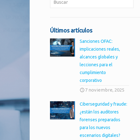
Últimos artículos
Sanciones OFAC:
implicaciones reales,
alcances globales y
lecciones para el
cumplimiento
corporativo
7 noviembre, 2025
Ciberseguridad y fraude:
¿están los auditores
forenses preparados
para los nuevos
escenarios digitales?