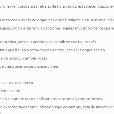
 promover constantes rebajas de honorarios, establecer plazos m
u actividad o con la de organizaciones similares o en la misma indu
egales y/o ha emprendido acciones legales muy importantes para 
porativa, pero sus acciones no condicen con tal interés
tria que llevan a temer por la continuidad de la organización
e de laxitud, o ambas cosas
de una o unas pocas transacciones
licable crecimiento
itor anterior
ebido a numerosos y significativos contratos y compromisos
 externo tales como inflación, tipo de cambio, tasa de interés o 
e