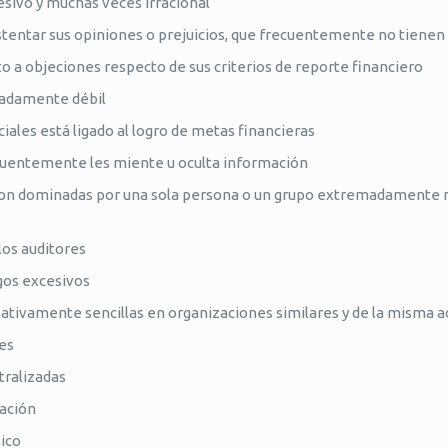
esivo y muchas veces irracional
ustentar sus opiniones o prejuicios, que frecuentemente no tien
a objeciones respecto de sus criterios de reporte financiero
madamente débil
les está ligado al logro de metas financieras
cuentemente les miente u oculta información
 son dominadas por una sola persona o un grupo extremadamente 
los auditores
gos excesivos
lativamente sencillas en organizaciones similares y de la misma a
es
tralizadas
zación
nico