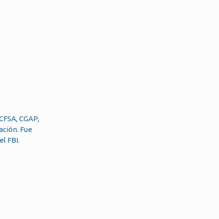
 CFSA, CGAP,
ación. Fue
l FBI.