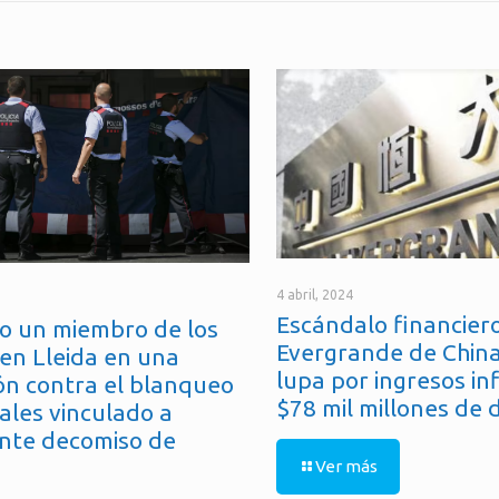
4 abril, 2024
Escándalo financiero
o un miembro de los
Evergrande de China
en Lleida en una
lupa por ingresos in
ón contra el blanqueo
$78 mil millones de 
ales vinculado a
nte decomiso de
Ver más