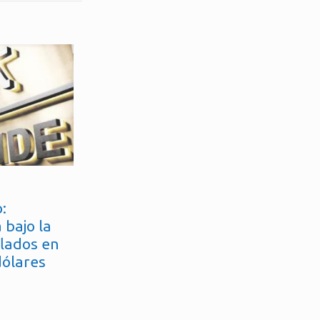
:
 bajo la
flados en
dólares