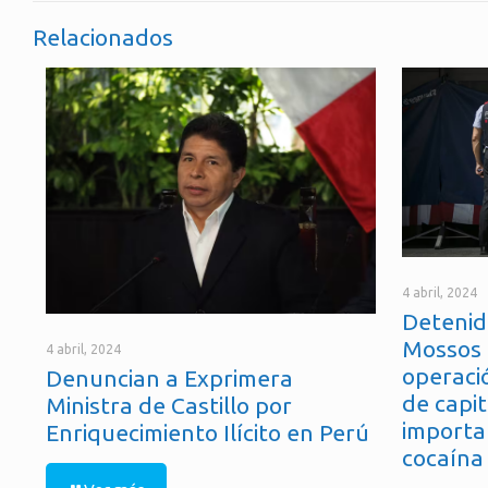
Relacionados
4 abril, 2024
Detenid
Mossos 
4 abril, 2024
operaci
Denuncian a Exprimera
de capit
Ministra de Castillo por
importa
Enriquecimiento Ilícito en Perú
cocaína