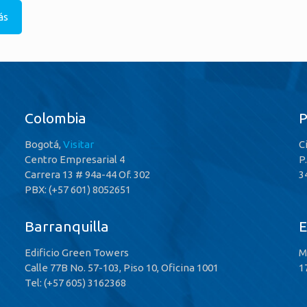
ás
Colombia
Bogotá,
Visitar
C
Centro Empresarial 4
P
Carrera 13 # 94a-44 Of. 302
3
PBX: (+57 601) 8052651
Barranquilla
E
Edificio Green Towers
M
Calle 77B No. 57-103, Piso 10, Oficina 1001
1
Tel: (+57 605) 3162368