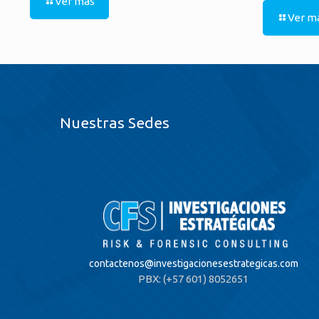
Ver más
Ver m
Nuestras Sedes
contactenos@
investigacionesestrategicas.com
PBX: (+57 601) 8052651