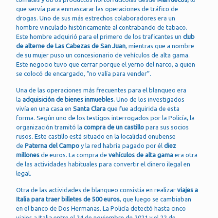
que servía para enmascarar las operaciones de tráfico de
drogas. Uno de sus más estrechos colaboradores era un
hombre vinculado históricamente al contrabando de tabaco.
Este hombre adquirió para el primero de los traficantes un
club
de alterne de Las Cabezas de San Juan
, mientras que a nombre
de su mujer puso un concesionario de vehículos de alta gama.
Este negocio tuvo que cerrar porque el yerno del narco, a quien
se colocó de encargado, “no valía para vender”.
Una de las operaciones más frecuentes para el blanqueo era
la
adquisición de bienes inmuebles.
Uno de los investigados
vivía en una casa en
Santa Clara
que fue adquirida de esta
forma. Según uno de los testigos interrogados por la Policía, la
organización tramitó la
compra de un castillo
para sus socios
rusos. Este castillo está situado en la localidad onubense
de
Paterna del Campo
y la red habría pagado por él
diez
millones
de euros. La compra de
vehículos de alta gama
era otra
de las actividades habituales para convertir el dinero ilegal en
legal.
Otra de las actividades de blanqueo consistía en realizar
viajes a
Italia
para traer billetes de 500 euros
, que luego se cambiaban
en el banco de Dos Hermanas. La Policía detectó hasta cinco
viajes a Italia entre el 24 de noviembre de 2021 y el 22 de