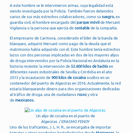
A este hombre se le intervinieron armas, cuya legalidad está
siendo investigada por la Policía. También fueron detenidos
varios de sus más estrechos colaboradores, como su
suegro,
ex
guardia civil, el hombre encargado del
parque móvil
de Mersant
Vigilancia o la persona que ejercía de
contable
de la compañía.
El empresario de Carmona, considerado el líder de la banda de
blanqueo, adquirió Mersant como pago de la deuda que el
matrimonio había adquirido con él. Este hombre tenía estrechos
lazos con dos personas implicadas en dos de los mayores alijos
de droga intervenidos por la Policía Nacional en Andalucía en la
historia reciente: la intervención de
52.600 kilos de hachís
en
diferentes naves industriales de Sevilla y Córdoba en el año
2013 y la incautación de
900 kilos de cocaína
ocultos en un
contenedor del puerto de Algeciras en 2016. Actualmente, la red
estaría blanqueando dinero para dos organizaciones dedicadas
al tráfico de droga, una de ciudadanos
rusos
y otra
de
mexicanos.
Un alijo de cocaína en el puerto de
Algeciras. / ERASMO FENOY
Uno de los traficantes, J. L. H. R., se encargaba de importar
tomates y otros productos hortofrutícolas desde
Marruecos,
lo