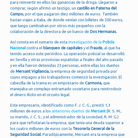
para reinvertir en ellos las ganancias de la droga. Llegaron a
comprar, según afirmó un testigo, un
castillo en Paterna del
Campo,
por el que pagaron diez millones de euros. También
hacían viajes a Italia, de donde venían con billetes de 500 euros,
que luego cambiaban por otros más pequeños con la
colaboración de la directora de un banco de
Dos Hermanas.
Así consta en el sumario de esta
investigación de la
Policía
Nacional
contra el
blanqueo
de capitales
y el
fraude,
al que ha
tenido acceso este periódico. La operación policial se desarrolló
en Sevilla y otras provincias españolas a finales del año pasado
y en ella fueron detenidas 23 personas, entre ellas los dueños
de
Mersant Vigilancia,
la empresa de seguridad privada por
cuyos impagos a los trabajadores comenzó la investigación. El
cabecilla de la trama es un empresario de
Carmona,
que
manejaba un complejo entramado societario para reintroducir
el dinero ilícito en el circuito legal.
Este empresario, identificado como F. J. C. G., prestó 1,3
millones de euros a los
anteriores dueños de
Mersant
(R. S. M.;
su marido, J. C. S.; y el administrador de la sociedad, R. M. G.)
para que reflotaran la empresa, que tenía una deuda superior a
los cuatro millones de euros con la
Tesorería General de la
Seguridad Social.
Paradójicamente, Mersant era la empresa que