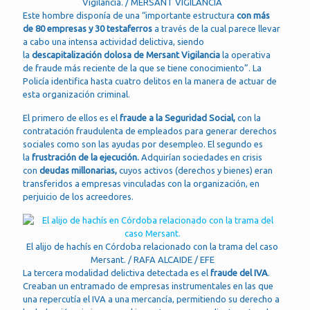
Vigilancia. / MERSANT VIGILANCIA
Este hombre disponía de una “importante estructura
con más
de 80 empresas y 30 testaferros
a través de la cual parece llevar
a cabo una intensa actividad delictiva, siendo
la
descapitalización
dolosa de Mersant
Vigilancia
la operativa
de fraude más reciente de la que se tiene conocimiento”. La
Policía identifica hasta cuatro delitos en la manera de actuar de
esta organización criminal.
El primero de ellos es el
fra
ude a la
Seguridad Social,
con la
contratación fraudulenta de empleados para generar derechos
sociales como son las ayudas por desempleo. El segundo es
la
frustración de la ejecución.
Adquirían sociedades en crisis
con
deudas millonarias,
cuyos activos (derechos y bienes) eran
transferidos a empresas vinculadas con la organización, en
perjuicio de los acreedores.
El alijo de hachís en Córdoba relacionado con la trama del caso
Mersant. / RAFA ALCAIDE / EFE
La tercera modalidad delictiva detectada es el
fraude del IVA
.
Creaban un entramado de empresas instrumentales en las que
una repercutía el IVA a una mercancía, permitiendo su derecho a