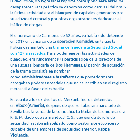
la deducción, sin ingresar el importe correspondiente antes de
desaparecer. Esta práctica se denomina como carrusel del IVA. Y
la última actividad era el
blanqueo de capitales
generados por
su actividad criminal y por otras organizaciones dedicadas al
tráfico de drogas.
El empresario de Carmona, de 52 años, ya había sido detenido
en 2017 en el marco de la
operación Komuchu,
en la que la
Policía desmanteló una
trama de fraude a la Seguridad Social
con 127 arrestados
. Para poder ejercer las actividades de
blanqueo, era fundamental la participación de la directora de
una sucursal bancaria de
Dos Hermanas.
El patrón de actuación
de la trama consistía en nombrar
como
administradores
a
testaferros
que posteriormente
otorgaban poderes notariales que no se inscribían en el registro
mercantil a favor del cabecilla.
En cuanto a los ex dueños de Mersant, fueron detenidos
en
Albox (Almería),
después de que se hubieran marchado de
Sevilla tras la venta de la compañía. La titular de la empresa era
R. S. M, dado que su marido, J. C. S., que ejercía de jefe de
seguridad, estaba inhabilitado como gestor por el concurso
culpable de una empresa de seguridad anterior,
Kappa
Vigilancia.