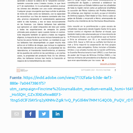
Fuente.
https://indd.adobe.com/view/7132fa6a-b3de-4ef3-
880e-7a04473861f5?
utm_campaign=Fincrime%20Journal&utm_medium=email&_hsmi=164
_Ho5lQH_GZx3lXExRxwBEF3-
1tngSdClF2lAY5rq2yXINNvZgIk1vQ_PyG0l4W7MM1G4QOb_PuQV_rDTe