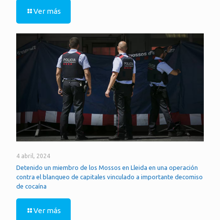
Ver más
4 abril, 2024
Detenido un miembro de los Mossos en Lleida en una operación
contra el blanqueo de capitales vinculado a importante decomiso
de cocaína
Ver más