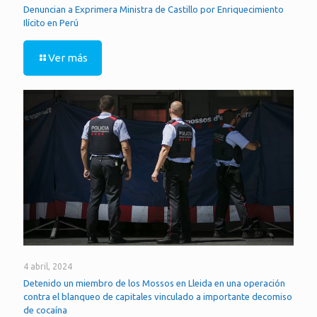
Denuncian a Exprimera Ministra de Castillo por Enriquecimiento
Ilícito en Perú
Ver más
4 abril, 2024
Detenido un miembro de los Mossos en Lleida en una operación
contra el blanqueo de capitales vinculado a importante decomiso
de cocaína