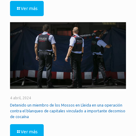
Ver más
4 abril, 2024
Detenido un miembro de los Mossos en Lleida en una operación
contra el blanqueo de capitales vinculado a importante decomiso
de cocaína
Ver más