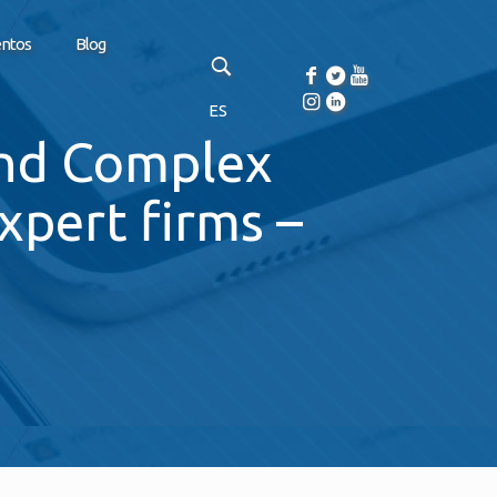
entos
Blog
ES
and Complex
xpert firms –