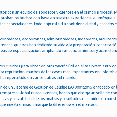
tos con un equipo de abogados y clientes en el campo procesal. 
probar los hechos con base en nuestra experiencia, el enfoque jur
s especialidades, todo bajo estricta confidencialidad y basados ​​e
contadores, economistas, administradores, ingenieros, arquitecto
orenses, quienes han dedicado su vida a la preparación, capacitació
áreas de especialización, ampliando sus conocimientos y acumulan
tros clientes para obtener información útil en el mejoramiento y 
uestra reputación, muchos de los casos más importantes en Colombi
ha repercutido en varios países del mundo.
e un Sistema de Gestión de Calidad ISO 9001:2015 enfocado en l
 la empresa Global Bureau Veritas, hecho que otorga un sello de co
entas y trazabilidad de los análisis y resultados obtenidos en nues
a que nuestra misión marque la diferencia en el mercado.