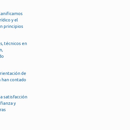
Planificamos
ídico y el
n principios
s, técnicos en
n,
do
orientación de
a han contado
a satisfacción
nfianza y
tras