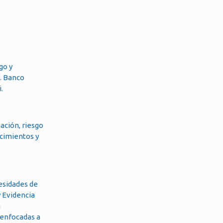
go y
e. Banco
.
ación, riesgo
ocimientos y
cesidades de
y Evidencia
a
, enfocadas a