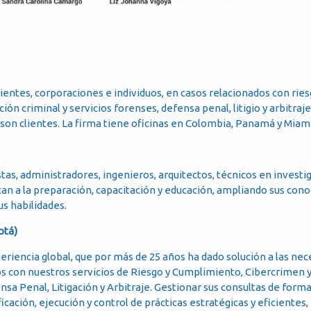
ientes, corporaciones e individuos, en casos relacionados con ries
ión criminal y servicios forenses, defensa penal, litigio y arbitraj
on clientes. La firma tiene oficinas en Colombia, Panamá y Miami
as, administradores, ingenieros, arquitectos, técnicos en investig
can a la preparación, capacitación y educación, ampliando sus con
s habilidades.
otá)
eriencia global, que por más de 25 años ha dado solución a las ne
os con nuestros servicios de Riesgo y Cumplimiento, Cibercrimen 
nsa Penal, Litigación y Arbitraje. Gestionar sus consultas de form
ficación, ejecución y control de prácticas estratégicas y eficientes