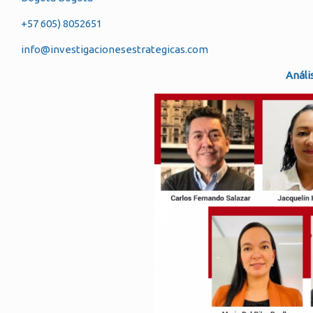
+57 605) 8052651
info@investigacionesestrategicas.com
Análi