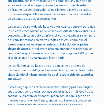
sus clientes
, con información sobre cómo actuar y qué tipo de
acciones concretas seguir para evitar ser víctimas de este tipo
de fraudes. La concienciación a los clientes, a través de todos
los canales disponibles, es clave para evitar que se conviertan
en víctimas de los ciberdelincuentes.
La banca trabaja —desde hace ya unos cuantos años— para que
los clientes reconozcan aquellos indicios que deben levantar sus
sospechas. Estas iniciativas informativas y didácticas sirven para
nos familiaricemos con ciertas reglas básicas, como que
el
banco nunca nos va a enviar enlaces o links donde se pidan
claves de acceso
, ni solicitará proactivamente por teléfono las
contraseñas que hayamos recibido por mensaje de SMS (y que
sí sean las que nos ha enviado la entidad).
En los últimos años, ha crecido el abanico de opciones de
fraude, como los SMS y las llamadas de voz, pero el trasfondo
sigue siendo el mismo:
el cliente es el responsable de custodiar
sus claves
.
Esto es algo que los ciberdelincuentes saben y por eso dirigen
sus ataques contra ellos, porque son el eslabón más débil de la
cadena. Suplantan identidades, piden actuar con urgencia en
muchos casos y, en definitiva, añaden confusión para hacerse
con su contraseña de acceso sirviéndose de un engaño.