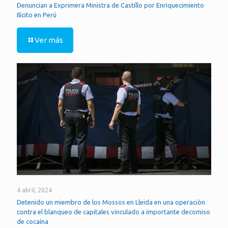
Denuncian a Exprimera Ministra de Castillo por Enriquecimiento
Ilícito en Perú
Ver más
4 abril, 2024
Detenido un miembro de los Mossos en Lleida en una operación
contra el blanqueo de capitales vinculado a importante decomiso
de cocaína