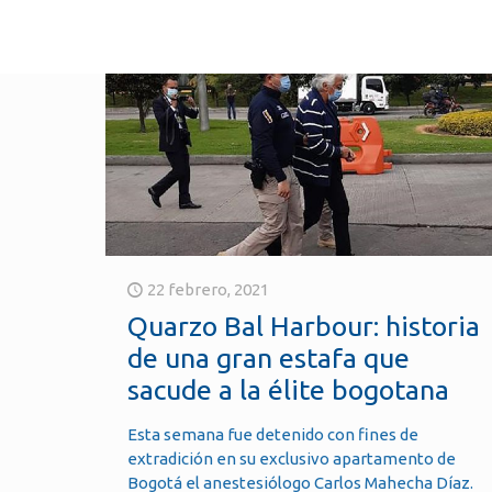
22 febrero, 2021
Quarzo Bal Harbour: historia
de una gran estafa que
sacude a la élite bogotana
Esta semana fue detenido con fines de
extradición en su exclusivo apartamento de
Bogotá el anestesiólogo Carlos Mahecha Díaz.