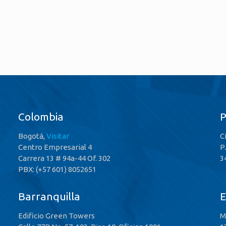
s
Colombia
Bogotá,
Visitar
C
Centro Empresarial 4
P
Carrera 13 # 94a-44 Of. 302
3
PBX: (+57 601) 8052651
Barranquilla
E
Edificio Green Towers
M