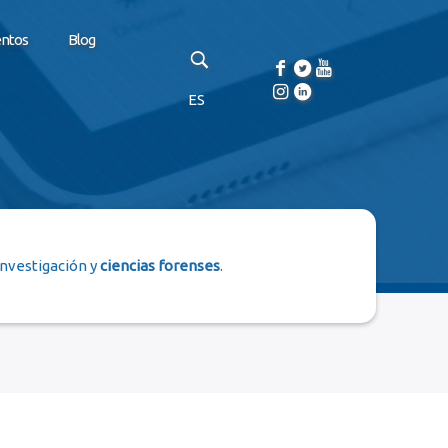
entos
Blog
ES
investigación y
ciencias forenses
.