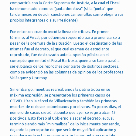
compartiría con la Corte Suprema de Justicia, a la cual el Fiscal
ha denominado como su “junta directiva” (sí, la “junta” que
tarda meses en decidir cuestiones tan sencillas como elegir a sus
propios integrantes o a su Presidente).
Fue entonces cuando inició la lluvia de críticas. En primer
término, al Fiscal, por el tiempo requerido para pronunciarse a
pesar de la premura de la situación. Luego el destinatario de las
mismas fue el decreto, el que cual examen de estudiante
reprobado, fue destrozado ante la opinión pública en el
concepto que emitió el Fiscal Barbosa, quién a su turno pasó a
ser el blanco de los reproches por parte de distintos sectores,
como se evidenció en las columnas de opinión de los profesores
Velásquez y Uprimny.
Sin embargo, mientras recreábamos la patria boba en su
máxima expresión, se presentaron los primeros casos de
COVID-19 en la cárcel de Villavicencio y también las primeras
muertes de reclusos colombianos por el virus. En pocos días, el
número de casos creció, al punto que ayer se registraban 15
positivos. Esto forzó al Gobierno a sacar el decreto, el cual
terminó siendo más “minimalista” de lo inicialmente pensando,
dejando la percepción de que será de muy difícil aplicación y
que, deseando estar equivocado, estamos ante una posible